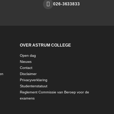
026-3633833
Make
a
phone
call
to
OVER ASTRUM COLLEGE
Open dag
Nieuws
Contact
en
Disclaimer
Privacyverklaring
Studentenstatuut
Reglement Commissie van Beroep voor de
examens