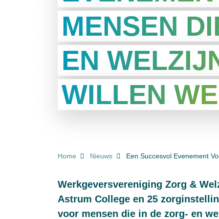
MENSEN DI
EN WELZIJ
WILLEN W
KRUIMELPAD
Home
Nieuws
Een Succesvol Evenement Voo
Werkgeversvereniging Zorg & Welz
Astrum College en 25 zorginstell
voor mensen die in de zorg- en we