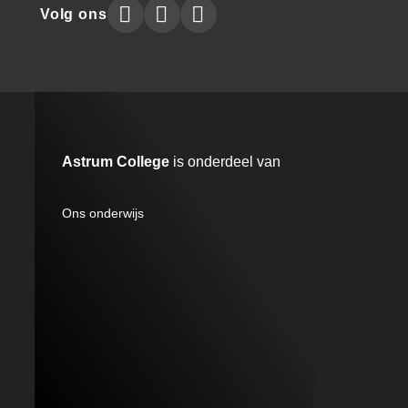
Astrum
Astrum
Astrum
Volg ons
Collegeon
Collegeon
Collegeon
instagram
facebook
linkedin
Astrum College
is onderdeel van
A12
Ons onderwijs
MENU