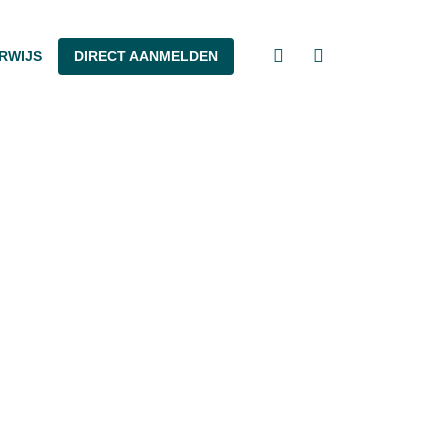
Open
RWIJS
DIRECT AANMELDEN
Open
search
Navigation
Menu