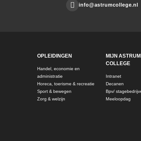
info@astrumcollege.nl
Mail
to:
OPLEIDINGEN
MIJN ASTRUM
COLLEGE
Handel, economie en
FOOTER
administratie
Intranet
Horeca, toerisme & recreatie
Decanen
ASTRUM
Sport & bewegen
Bpv/ stagebedrijv
Zorg & welzijn
Meeloopdag