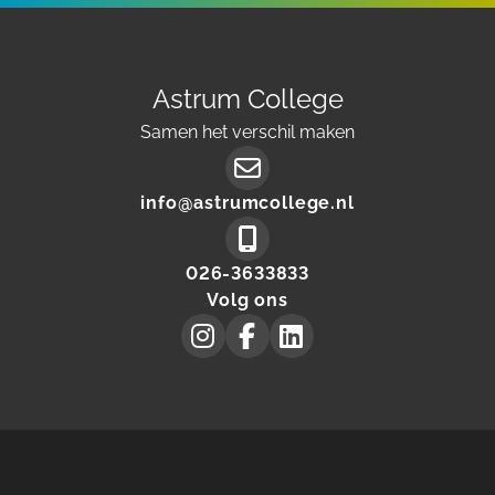
Astrum College
Samen het verschil maken
Mail
info@astrumcollege.nl
to:
Make
026-3633833
a
Volg ons
phone
Astrum
Astrum
Astrum
call
Collegeon
Collegeon
Collegeon
to
instagram
facebook
linkedin