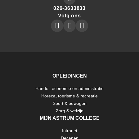
Make
026-3633833
a
Volg ons
phone
Astrum
Astrum
Astrum
call
Collegeon
Collegeon
Collegeon
to
instagram
facebook
linkedin
OPLEIDINGEN
Handel, economie en administratie
FOOTER
Horeca, toerisme & recreatie
Sport & bewegen
ASTRUM
Zorg & welzijn
MIJN ASTRUM COLLEGE
Intranet
Decanen