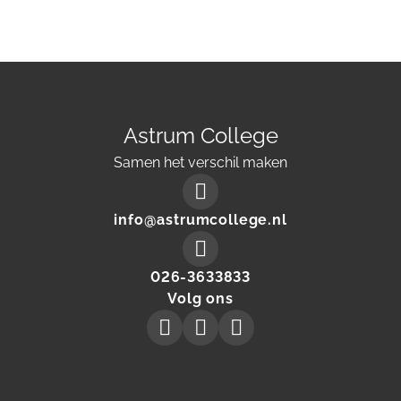
Astrum College
Samen het verschil maken
Mail
info@astrumcollege.nl
to:
Make
026-3633833
a
Volg ons
phone
Astrum
Astrum
Astrum
call
Collegeon
Collegeon
Collegeon
to
instagram
facebook
linkedin